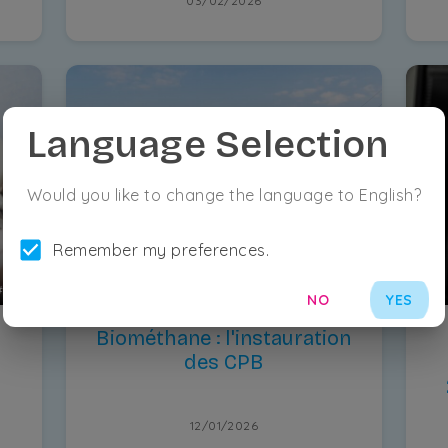
03/02/2026
Language Selection
Would you like to change the language to English?
Remember my preferences.
#
taxes
#
courtage
NO
YES
n
Biométhane : l'instauration
des CPB
12/01/2026