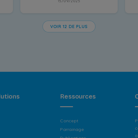
15/09/2025
VOIR 12 DE PLUS
lutions
Ressources
Concept
P
c
Parrainage
o
Publications