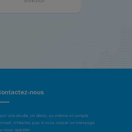
21/08/2025
Contactez-nous
our une étude, un devis, ou même un simple
onseil, n'hésitez pas à nous laisser un message
u nous appeler.