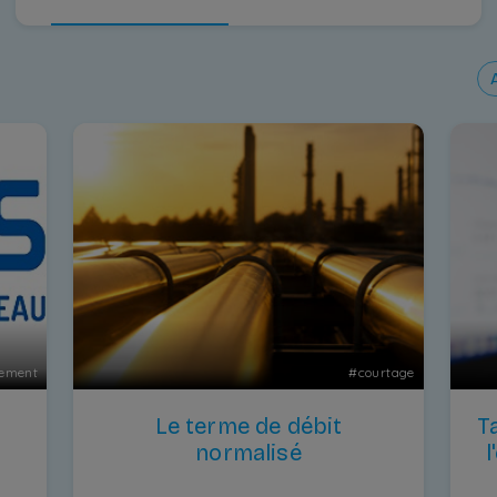
ement
#
courtage
Le terme de débit
T
normalisé
l