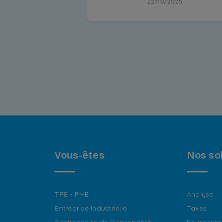
22/10/2025
Vous-êtes
Nos so
TPE - PME
Analyse
Entreprise Industrielle
Taxes
Gestionnaire de Copropriété
Fourniture