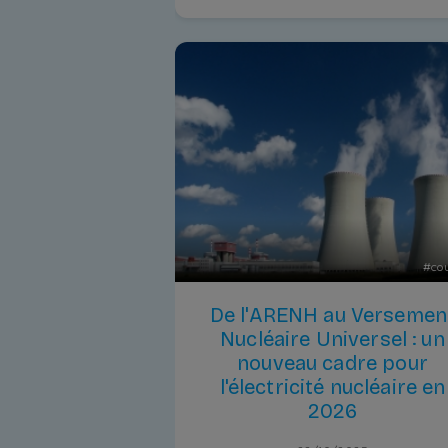
#
co
De l'ARENH au Versemen
Nucléaire Universel : un
nouveau cadre pour
l'électricité nucléaire en
2026