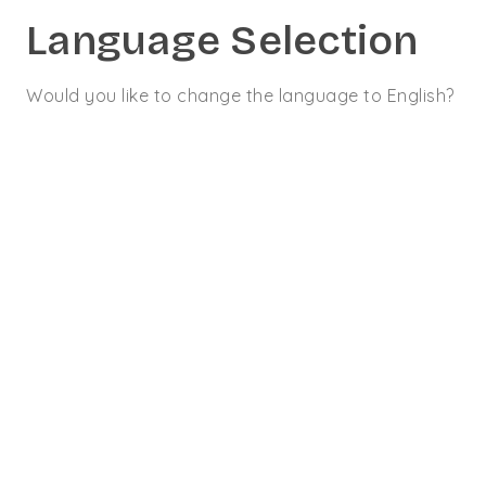
Language Selection
Would you like to change the language to English?
CONTACT
09 70 70 14 70
Evolution du
TURPE au 1er
Août 2021
30 AOÛT 2021
ARTICLE
#
acheminement