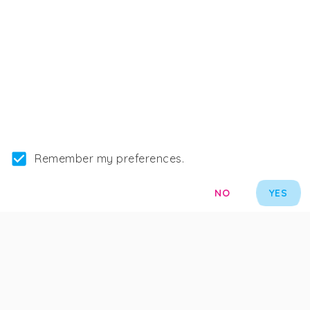
#
courtage
Le terme de débit normalisé
Remember my preferences.
16/07/2026
NO
YES