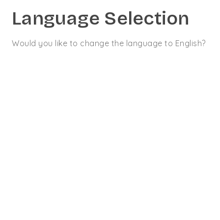
Language Selection
Would you like to change the language to English?
CONTACT
09 70 70 14 70
Les offres
ARENH avec
couverture anti
écrêtement
24 MAI 2023
ARTICLE
#
courtage