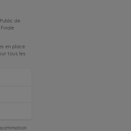
 Public de
 Finale
s en place
our tous les
onsommation