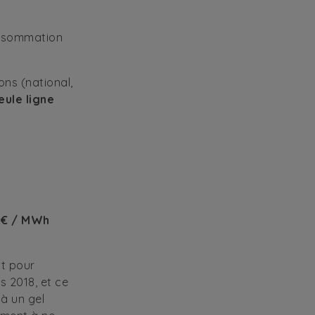
nsommation
ons (national,
eule ligne
7€ / MWh
nt pour
s 2018, et ce
 à un gel