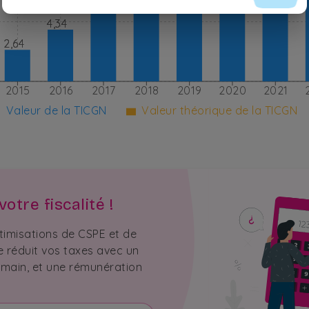
5,88
5,88
4,34
4,34
2,64
2,64
2015
2016
2017
2018
2019
2020
2021
Valeur de la TICGN
Valeur théorique de la TICGN
otre fiscalité !
timisations de CSPE et de
e réduit vos taxes avec un
 main, et une rémunération