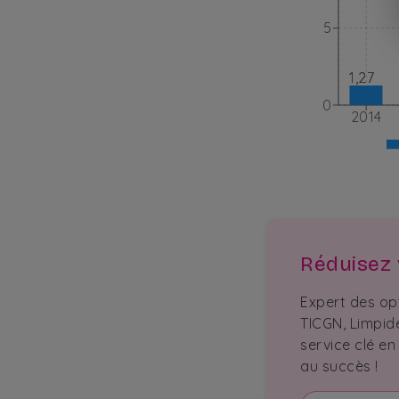
5
1,27
1,27
0
2014
Réduisez v
Expert des op
TICGN, Limpid
service clé en
au succès !