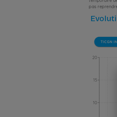
temporaire de
pas reprendre
Evolut
TICGN I
20
15
10