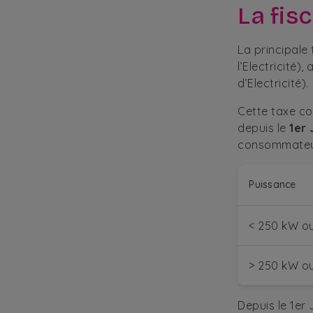
La fisc
La principale 
l’Electricité)
d’Electricité).
Cette taxe co
depuis le
1er
consommateur
Puissance
<
250 kW o
>
250 kW o
Depuis le 1er