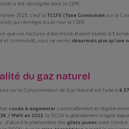
ricité) a été réintégrée dans la CSPE.
Janvier 2023, c’est la
TCCFE (Taxe Communale
sur la Co
ricité) qui réintègre à son tour la CSPE.
ors que vos factures d’électricité étaient taxées à 3 échel
l et communal), vous ne verrez
désormais plus qu’une s
calité du gaz naturel
ieure sur la Consommation de Gaz Naturel est fixée à
8.3
était
vouée à augmenter
continuellement et régulièreme
02€ / MWh en 2022
, la TICGN a globalement stagné depui
ns : d’abord le phénomène des
gilets jaunes
avait conduit